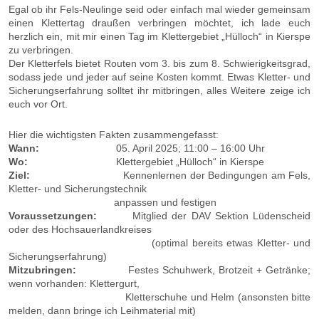
Egal ob ihr Fels-Neulinge seid oder einfach mal wieder gemeinsam
einen Klettertag draußen verbringen möchtet, ich lade euch
herzlich ein, mit mir einen Tag im Klettergebiet „Hülloch“ in Kierspe
zu verbringen.
Der Kletterfels bietet Routen vom 3. bis zum 8. Schwierigkeitsgrad,
sodass jede und jeder auf seine Kosten kommt. Etwas Kletter- und
Sicherungserfahrung solltet ihr mitbringen, alles Weitere zeige ich
euch vor Ort.
Hier die wichtigsten Fakten zusammengefasst:
Wann:
05. April 2025; 11:00 – 16:00 Uhr
Wo:
Klettergebiet „Hülloch“ in Kierspe
Ziel:
Kennenlernen der Bedingungen am Fels,
Kletter- und Sicherungstechnik
anpassen und festigen
Voraussetzungen:
Mitglied der DAV Sektion Lüdenscheid
oder des Hochsauerlandkreises
(optimal bereits etwas Kletter- und
Sicherungserfahrung)
Mitzubringen:
Festes Schuhwerk, Brotzeit + Getränke;
wenn vorhanden: Klettergurt,
Kletterschuhe und Helm (ansonsten bitte
melden, dann bringe ich Leihmaterial mit)